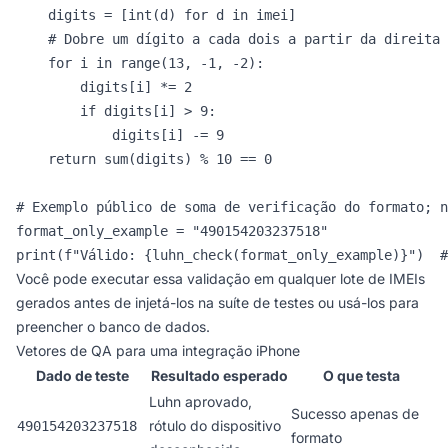
    digits = [int(d) for d in imei]

    # Dobre um dígito a cada dois a partir da direita 
    for i in range(13, -1, -2):

        digits[i] *= 2

        if digits[i] > 9:

            digits[i] -= 9

    return sum(digits) % 10 == 0

# Exemplo público de soma de verificação do formato; n
format_only_example = "490154203237518"

print(f"Válido: {luhn_check(format_only_example)}")  #
Você pode executar essa validação em qualquer lote de IMEIs
gerados antes de injetá-los na suíte de testes ou usá-los para
preencher o banco de dados.
Vetores de QA para uma integração iPhone
Dado de teste
Resultado esperado
O que testa
Luhn aprovado,
Sucesso apenas de
rótulo do dispositivo
490154203237518
formato