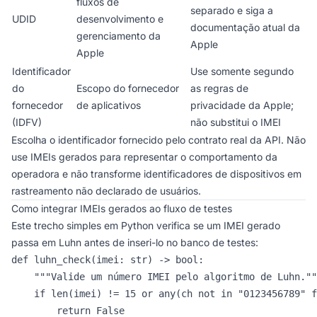
fluxos de
separado e siga a
UDID
desenvolvimento e
documentação atual da
gerenciamento da
Apple
Apple
Identificador
Use somente segundo
do
Escopo do fornecedor
as regras de
fornecedor
de aplicativos
privacidade da Apple;
(IDFV)
não substitui o IMEI
Escolha o identificador fornecido pelo contrato real da API. Não
use IMEIs gerados para representar o comportamento da
operadora e não transforme identificadores de dispositivos em
rastreamento não declarado de usuários.
Como integrar IMEIs gerados ao fluxo de testes
Este trecho simples em Python verifica se um IMEI gerado
passa em Luhn antes de inseri-lo no banco de testes:
def luhn_check(imei: str) -> bool:

    """Valide um número IMEI pelo algoritmo de Luhn.""
    if len(imei) != 15 or any(ch not in "0123456789" f
        return False
