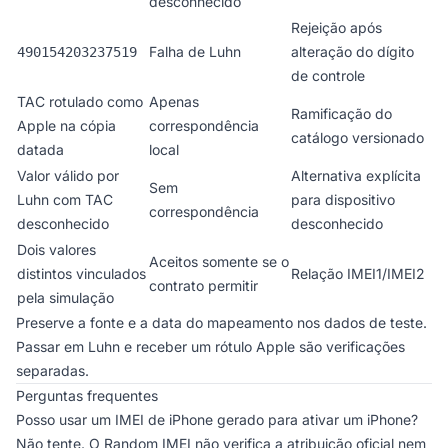
desconhecido
Rejeição após
Falha de Luhn
alteração do dígito
490154203237519
de controle
TAC rotulado como
Apenas
Ramificação do
Apple na cópia
correspondência
catálogo versionado
datada
local
Valor válido por
Alternativa explícita
Sem
Luhn com TAC
para dispositivo
correspondência
desconhecido
desconhecido
Dois valores
Aceitos somente se o
distintos vinculados
Relação IMEI1/IMEI2
contrato permitir
pela simulação
Preserve a fonte e a data do mapeamento nos dados de teste.
Passar em Luhn e receber um rótulo Apple são verificações
separadas.
Perguntas frequentes
Posso usar um IMEI de iPhone gerado para ativar um iPhone?
Não tente. O Random IMEI não verifica a atribuição oficial nem