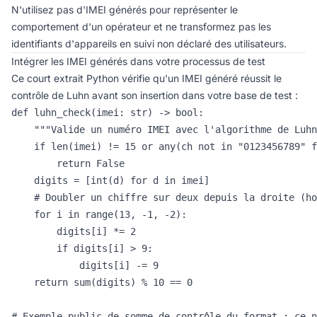
N'utilisez pas d'IMEI générés pour représenter le
comportement d'un opérateur et ne transformez pas les
identifiants d'appareils en suivi non déclaré des utilisateurs.
Intégrer les IMEI générés dans votre processus de test
Ce court extrait Python vérifie qu'un IMEI généré réussit le
contrôle de Luhn avant son insertion dans votre base de test :
def luhn_check(imei: str) -> bool:

    """Valide un numéro IMEI avec l'algorithme de Luhn
    if len(imei) != 15 or any(ch not in "0123456789" f
        return False

    digits = [int(d) for d in imei]

    # Doubler un chiffre sur deux depuis la droite (ho
    for i in range(13, -1, -2):

        digits[i] *= 2

        if digits[i] > 9:

            digits[i] -= 9

    return sum(digits) % 10 == 0

# Exemple public de somme de contrôle du format ; ce n