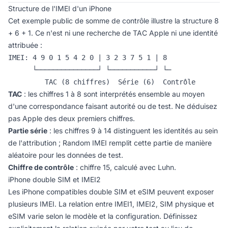
Structure de l'IMEI d'un iPhone
Cet exemple public de somme de contrôle illustre la structure 8
+ 6 + 1. Ce n'est ni une recherche de TAC Apple ni une identité
attribuée :
IMEI: 4 9 0 1 5 4 2 0 | 3 2 3 7 5 1 | 8

      └───────────────┘ └───────────┘ └─

         TAC (8 chiffres)  Série (6)  Contrôle
TAC
: les chiffres 1 à 8 sont interprétés ensemble au moyen
d'une correspondance faisant autorité ou de test. Ne déduisez
pas Apple des deux premiers chiffres.
Partie série
: les chiffres 9 à 14 distinguent les identités au sein
de l'attribution ; Random IMEI remplit cette partie de manière
aléatoire pour les données de test.
Chiffre de contrôle
: chiffre 15, calculé avec Luhn.
iPhone double SIM et IMEI2
Les iPhone compatibles double SIM et eSIM peuvent exposer
plusieurs IMEI. La relation entre IMEI1, IMEI2, SIM physique et
eSIM varie selon le modèle et la configuration. Définissez