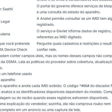
O portal do governo oferece serviços de bloq
r Saathi
e uma consulta do estado do aparelho.
A Anatel permite consultar se um IMEI tem a
 Legal
registrado.
O serviço e-Devlet informa dados de registro
gulama
referentes ao IMEI digitado.
que você pretende
Pergunte quais cadastros e restrições o resul
A Device Check
confiar nele.
s podem conter campos úteis, mas os nomes desses campos não com
 da GSMA. Leia as políticas do provedor sobre cobertura, atualizaç
o.
ra um telefone usado
o aparelho
o aparelho e anote cada IMEI exibido. O código
do discador 
*#06#
 exatos e os identificadores disponíveis dependem do modelo. Com
agem ou do recibo quando esses registros estiverem disponíveis.
uma explicação do vendedor; sozinha, ela não comprova roubo nem 
r completo em um anúncio ou uma captura de tela.