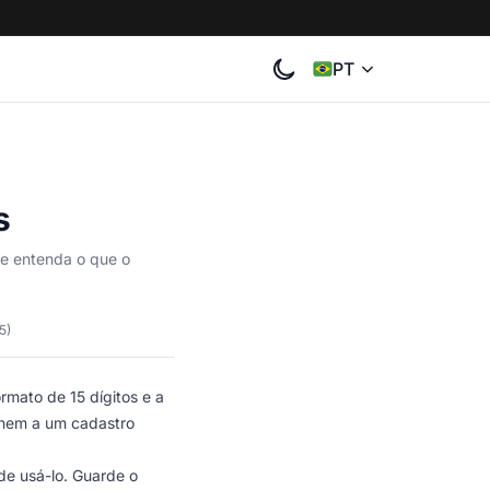
PT
s
 e entenda o que o
5)
formato de 15 dígitos e a
 nem a um cadastro
de usá-lo. Guarde o