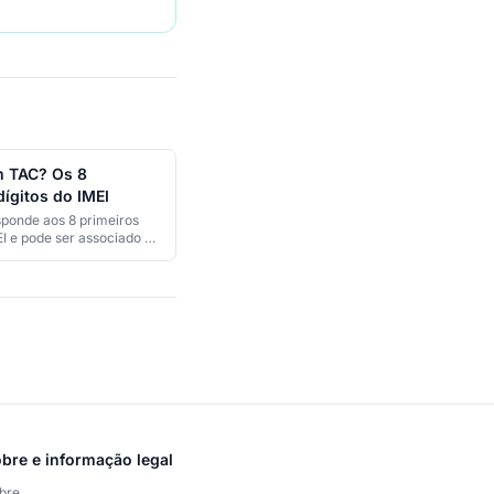
m TAC? Os 8
dígitos do IMEI
ponde aos 8 primeiros
EI e pode ser associado a
ado por dados autorizados.
ação de consulta.
bre e informação legal
bre