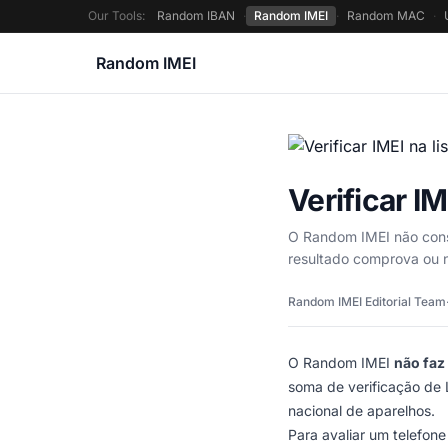
Our Tools:
Random IBAN
·
Random IMEI
·
Random MAC
·
Random IMEI
Verificar IM
O Random IMEI não consu
resultado comprova ou 
Random IMEI Editorial Team
O Random IMEI
não faz
soma de verificação de
nacional de aparelhos.
Para avaliar um telefon