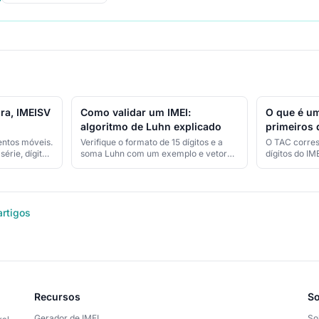
ura, IMEISV
Como validar um IMEI:
O que é u
algoritmo de Luhn explicado
primeiros 
entos móveis.
Verifique o formato de 15 dígitos e a
O TAC corres
érie, dígito
soma Luhn com um exemplo e vetores
dígitos do IM
ra
QA. Este teste não verifica atribuição,
um tipo aloc
tes de Luhn.
propriedade nem lista negra.
Distinga aloc
artigos
Recursos
So
Gerador de IMEI
So