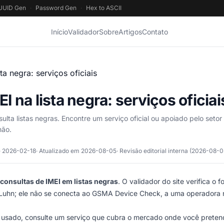
UUID Gen
·
Password Gen
·
Hex to ASCII
Início
Validador
Sobre
Artigos
Contato
EI na lista negra: serviços oficiai
lta listas negras. Encontre um serviço oficial ou apoiado pelo setor
não.
· 2026-02-18
· Atualizado em 2026-08-05
· Revisão editorial interna (2026-08-0
 consultas de IMEI em listas negras
. O validador do site verifica o 
 Luhn; ele não se conecta ao GSMA Device Check, a uma operadora
e usado, consulte um serviço que cubra o mercado onde você preten