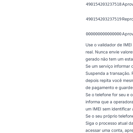
Apro
490154203237518
Repr
490154203237519
Apro
000000000000000
Use o
validador de IMEI
real. Nunca envie valor
gerado não tem um estad
Se um serviço informar q
Suspenda a transação. P
depois repita você mesm
de pagamento e guarde o
Se o telefone for seu e 
informa que a operadora
um IMEI sem identificar
Se o seu próprio telefon
Siga o processo atual d
acessar uma conta, apr