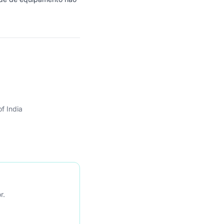
f India
r.