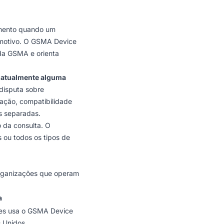
amento quando um
motivo. O
GSMA Device
 da GSMA e orienta
a atualmente alguma
disputa sobre
ação, compatibilidade
s separadas.
 da consulta. O
 ou todos os tipos de
 organizações que operam
a
res usa o GSMA Device
 Unidos.