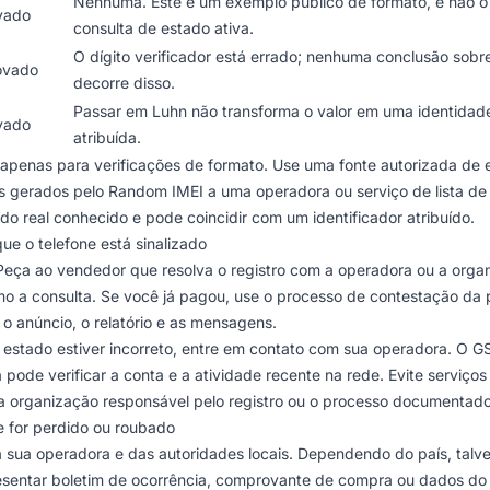
Nenhuma. Este é um exemplo público de formato, e não o
vado
consulta de estado ativa.
O dígito verificador está errado; nenhuma conclusão sob
ovado
decorre disso.
Passar em Luhn não transforma o valor em uma identida
vado
atribuída.
apenas para verificações de formato. Use uma fonte autorizada de 
es gerados pelo Random IMEI a uma operadora ou serviço de lista de 
o real conhecido e pode coincidir com um identificador atribuído.
ue o telefone está sinalizado
eça ao vendedor que resolva o registro com a operadora ou a organ
o a consulta. Se você já pagou, use o processo de contestação da 
 anúncio, o relatório e as mensagens.
o estado estiver incorreto, entre em contato com sua operadora. O
G
 pode verificar a conta e a atividade recente na rede. Evite serviç
 a organização responsável pelo registro ou o processo documentad
e for perdido ou roubado
a sua operadora e das autoridades locais. Dependendo do país, talve
esentar boletim de ocorrência, comprovante de compra ou dados do 