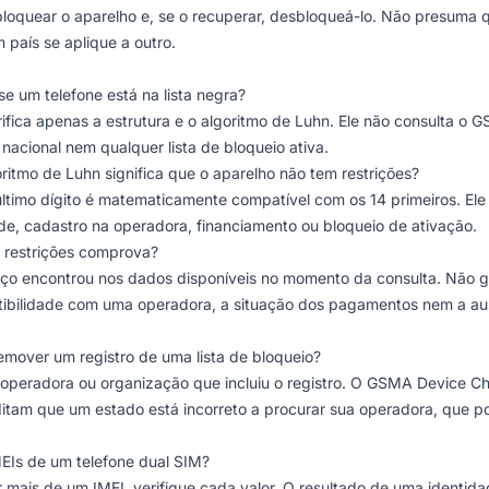
a bloquear o aparelho e, se o recuperar, desbloqueá-lo. Não presum
 país se aplique a outro.
e um telefone está na lista negra?
fica apenas a estrutura e o algoritmo de Luhn. Ele não consulta o
nacional nem qualquer lista de bloqueio ativa.
ritmo de Luhn significa que o aparelho não tem restrições?
 último dígito é matematicamente compatível com os 14 primeiros. Ele
de, cadastro na operadora, financiamento ou bloqueio de ativação.
 restrições comprova?
viço encontrou nos dados disponíveis no momento da consulta. Não g
tibilidade com uma operadora, a situação dos pagamentos nem a au
emover um registro de uma lista de bloqueio?
operadora ou organização que incluiu o registro. O GSMA Device Ch
tam que um estado está incorreto a procurar sua operadora, que pod
MEIs de um telefone dual SIM?
ir mais de um IMEI, verifique cada valor. O resultado de uma identi