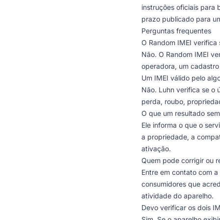
instruções oficiais par
prazo publicado para um
Perguntas frequentes
O Random IMEI verifica s
Não. O Random IMEI veri
operadora, um cadastro 
Um IMEI válido pelo algo
Não. Luhn verifica se o
perda, roubo, proprieda
O que um resultado sem
Ele informa o que o ser
a propriedade, a compa
ativação.
Quem pode corrigir ou r
Entre em contato com a 
consumidores que acredi
atividade do aparelho.
Devo verificar os dois I
Sim. Se o aparelho exib