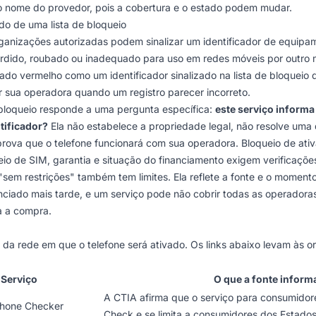
o nome do provedor, pois a cobertura e o estado podem mudar.
ado de uma lista de bloqueio
ganizações autorizadas podem sinalizar um identificador de equip
erdido, roubado ou inadequado para uso em redes móveis por outro 
ado vermelho como um identificador sinalizado na lista de bloqueio
 sua operadora quando um registro parecer incorreto.
 bloqueio responde a uma pergunta específica:
este serviço inform
ntificador?
Ela não estabelece a propriedade legal, não resolve uma 
ova que o telefone funcionará com sua operadora. Bloqueio de ativ
io de SIM, garantia e situação do financiamento exigem verificaçõe
sem restrições" também tem limites. Ela reflete a fonte e o momento
ciado mais tarde, e um serviço pode não cobrir todas as operadoras
a a compra.
u da rede em que o telefone será ativado. Os links abaixo levam às
Serviço
O que a fonte inform
A CTIA afirma que o serviço para consumido
Phone Checker
Check e se limita a consumidores dos Estados