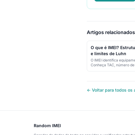
Artigos relacionados
O que é IMEI? Estrut
e limites de Luhn
O IMEI identifica equipam
Conheça TAC, número de s
verificador, diferenças pa
identificadores SIM e limi
← Voltar para todos os 
Random IMEI