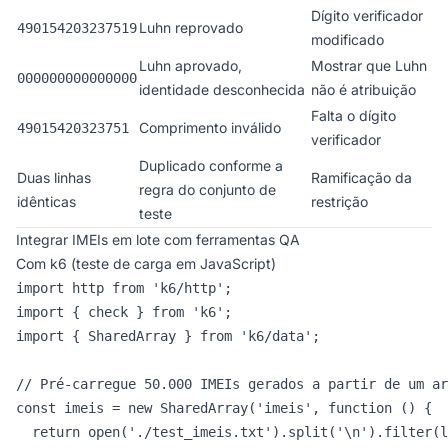
Dígito verificador
Luhn reprovado
490154203237519
modificado
Luhn aprovado,
Mostrar que Luhn
000000000000000
identidade desconhecida
não é atribuição
Falta o dígito
Comprimento inválido
49015420323751
verificador
Duplicado conforme a
Duas linhas
Ramificação da
regra do conjunto de
idênticas
restrição
teste
Integrar IMEIs em lote com ferramentas QA
Com k6 (teste de carga em JavaScript)
import http from 'k6/http';

import { check } from 'k6';

import { SharedArray } from 'k6/data';

// Pré-carregue 50.000 IMEIs gerados a partir de um ar
const imeis = new SharedArray('imeis', function () {

  return open('./test_imeis.txt').split('\n').filter(l