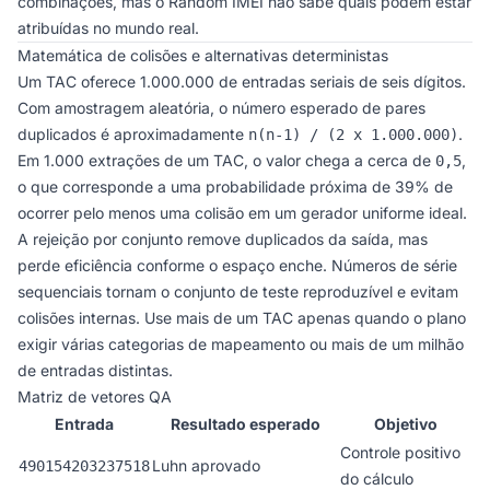
combinações, mas o Random IMEI não sabe quais podem estar
atribuídas no mundo real.
Matemática de colisões e alternativas deterministas
Um TAC oferece 1.000.000 de entradas seriais de seis dígitos.
Com amostragem aleatória, o número esperado de pares
duplicados é aproximadamente
.
n(n-1) / (2 x 1.000.000)
Em 1.000 extrações de um TAC, o valor chega a cerca de
,
0,5
o que corresponde a uma probabilidade próxima de 39% de
ocorrer pelo menos uma colisão em um gerador uniforme ideal.
A rejeição por conjunto remove duplicados da saída, mas
perde eficiência conforme o espaço enche. Números de série
sequenciais tornam o conjunto de teste reproduzível e evitam
colisões internas. Use mais de um TAC apenas quando o plano
exigir várias categorias de mapeamento ou mais de um milhão
de entradas distintas.
Matriz de vetores QA
Entrada
Resultado esperado
Objetivo
Controle positivo
Luhn aprovado
490154203237518
do cálculo