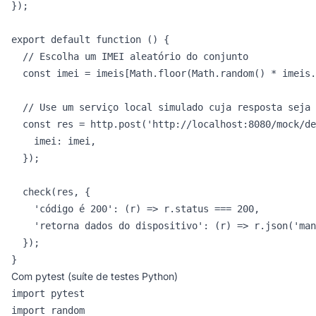
});

export default function () {

  // Escolha um IMEI aleatório do conjunto

  const imei = imeis[Math.floor(Math.random() * imeis.
  // Use um serviço local simulado cuja resposta seja 
  const res = http.post('http://localhost:8080/mock/de
    imei: imei,

  });

  check(res, {

    'código é 200': (r) => r.status === 200,

    'retorna dados do dispositivo': (r) => r.json('man
  });

}
Com pytest (suíte de testes Python)
import pytest

import random
