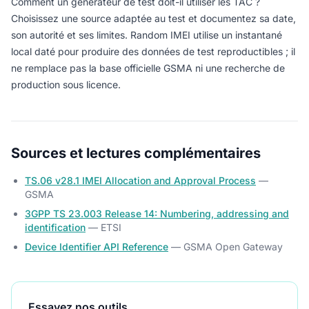
Comment un générateur de test doit-il utiliser les TAC ?
Choisissez une source adaptée au test et documentez sa date,
son autorité et ses limites. Random IMEI utilise un instantané
local daté pour produire des données de test reproductibles ; il
ne remplace pas la base officielle GSMA ni une recherche de
production sous licence.
Sources et lectures complémentaires
TS.06 v28.1 IMEI Allocation and Approval Process
—
GSMA
3GPP TS 23.003 Release 14: Numbering, addressing and
identification
— ETSI
Device Identifier API Reference
— GSMA Open Gateway
Essayez nos outils