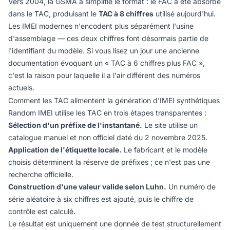
Vers 2004, la GSMA a simplifié le format : le FAC a été absorbé
dans le TAC, produisant le
TAC à 8 chiffres
utilisé aujourd'hui.
Les IMEI modernes n'encodent plus séparément l'usine
d'assemblage — ces deux chiffres font désormais partie de
l'identifiant du modèle. Si vous lisez un jour une ancienne
documentation évoquant un « TAC à 6 chiffres plus FAC »,
c'est la raison pour laquelle il a l'air différent des numéros
actuels.
Comment les TAC alimentent la génération d'IMEI synthétiques
Random IMEI utilise les TAC en trois étapes transparentes :
Sélection d'un préfixe de l'instantané.
Le site utilise un
catalogue manuel et non officiel daté du 2 novembre 2025.
Application de l'étiquette locale.
Le fabricant et le modèle
choisis déterminent la réserve de préfixes ; ce n'est pas une
recherche officielle.
Construction d'une valeur valide selon Luhn.
Un numéro de
série aléatoire à six chiffres est ajouté, puis le chiffre de
contrôle est calculé.
Le résultat est uniquement une donnée de test structurellement