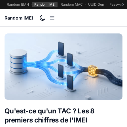
Random IBAN
·
Random IMEI
·
Random MAC
·
UUID Gen
·
Password 
Random IMEI
Qu'est-ce qu'un TAC ? Les 8
premiers chiffres de l'IMEI